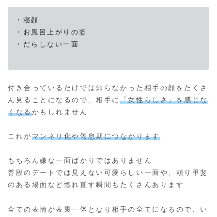
・寝顔
・お風呂上がりの姿
・だらしない一面
付き合っているだけでは知らなかった相手の顔をたくさ
ん見ることになるので、相手に
「女性らしさ」を感じな
くなる
かもしれません
これが
マンネリ化や倦怠期につなが
り
ます
もちろん嫌な一面ばかりではありません
普段のデートでは見えない可愛らしい一面や、頼り甲斐
のある場面など惚れ直す瞬間もたくさんあります
全ての表情が表裏一体となり相手の全てになるので、い