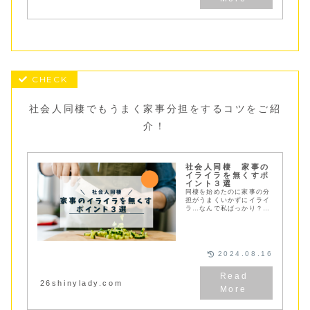
社会人同棲でもうまく家事分担をするコツをご紹
介！
社会人同棲 家事の
イライラを無くすポ
イント３選
同棲を始めたのに家事の分
担がうまくいかずにイライ
ラ…なんで私ばっかり？こ
こ汚れが残っているし…そ
んな社会人同棲問題あるあ
るの家事分担でうまくいく
コツ３選をご紹介！このコ
ツさえ押さえれば家事のイ
2024.08.16
ライラともおさらば！
26shinylady.com