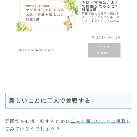
を防ぐ方法は、あえ
て距離を取ること！
対策3選
同棲を始めて毎日一緒にす
るとどうしてもマンネリ化
してしまいがち。そんなマ
ンネリ化を防ぐには「あえ
て距離を取ること」が大
切！マンネリ化する原因と
対策３つをご紹介
2024.04.26
26shinylady.com
新しいことに二人で挑戦する
雰囲気を心機一転するために
二人で新しいことに挑戦
し
てみてはどうでしょう？