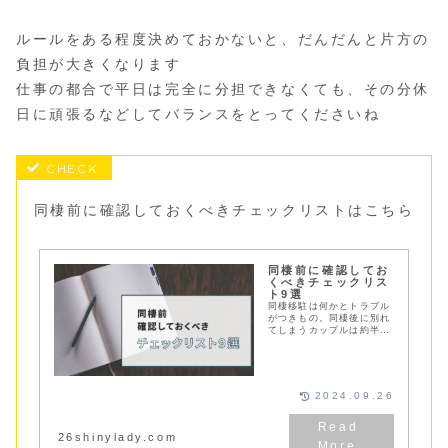
ルールをある程度決めておかないと、だんだんと片方の
負担が大きくなります
仕事の都合で平日は完全に分担できなくても、その分休
日に頑張るなどしてバランスをとってくださいね
同棲前に確認しておくべきチェックリストはこちら
同棲前に確認してお
くべきチェックリス
ト9選
同棲移駐は何かとトラブル
がつきもの。同棲後に別れ
てしまうカップルは約半
数！同棲で別れてしまう原
因と失敗しないために事前
に話し合っておくべきチェ
ックリスト９つをご紹介！
2024.09.26
26shinylady.com