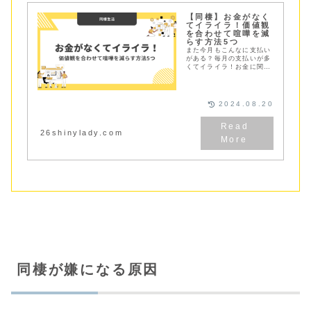
【同棲】お金がなく
てイライラ！価値観
を合わせて喧嘩を減
らす方法5つ
また今月もこんなに支払い
がある？毎月の支払いが多
くてイライラ！お金に関す
る価値観は同棲生活におい
て大切。価値観を合わせて
喧嘩を減らす方法を５つご
紹介しています
2024.08.20
26shinylady.com
同棲が嫌になる原因