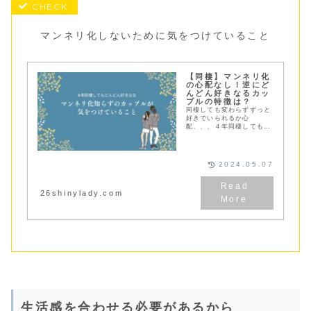
マンネリ化しないために気をつけていること
【同棲】マンネリ化
の心配なし！逆にど
んどん好きなるカッ
プルの特徴は？
同棲しても変わらずずっと
好きでいられるか心
配、、、４年同棲してもマ
ンネリ化することなくむし
ろどんどん好きになってい
くカップルの特徴とマンネ
リ化の解消法をご紹介して
2024.05.07
います
26shinylady.com
生活感を合わせる必要があるから