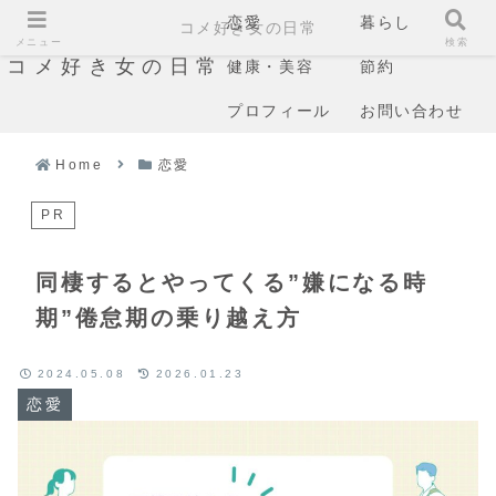
恋愛
暮らし
コメ好き女の日常
メニュー
検索
コメ好き女の日常
健康・美容
節約
プロフィール
お問い合わせ
Home
恋愛
PR
同棲するとやってくる”嫌になる時
期”倦怠期の乗り越え方
2024.05.08
2026.01.23
恋愛