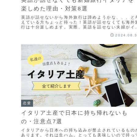
楽しめた理由・対策8選
英語が話せないから海外旅行は諦めようかな、、、と
えている方ちょっと待った！英語が話せなくても海外
行は十分楽しめます。実際、英語を話せない夫婦がイ
リア旅行に行った時の楽しむポイントと対策をご紹介
2024.08.
ます
恋愛
イタリア土産で日本に持ち帰れないも
の・注意点7選
イタリアから日本への持ち込みが禁止されているもの
あります。それは生ハム。とっても美味しいので持っ