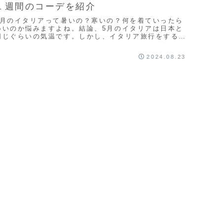
１週間のコーデを紹介
5月のイタリアって暑いの？寒いの？何を着ていったら
いいのか悩みますよね。結論、5月のイタリアは日本と
同じぐらいの気温です。しかし、イタリア旅行をすると
きに注意すべき点がいくつかあるので、実際に5月にイ
タリアへ新婚旅行にいった私たちの１週間コーデをご紹
2024.08.23
介します