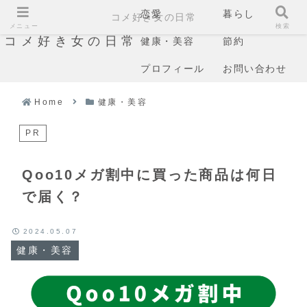
恋愛
暮らし
コメ好き女の日常
メニュー
検索
コメ好き女の日常
健康・美容
節約
プロフィール
お問い合わせ
Home
健康・美容
PR
Qoo10メガ割中に買った商品は何日
で届く？
2024.05.07
健康・美容