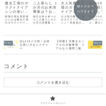
魔女工場のガ
二人暮らし １
大人気魔女工
Qoo10
横スクロー
ラクトナイア
か月のお米消
場のガラクト
全？怪し
ルできます
シンの使い
費量は？おい
ナイアシン！
購入して
方・順番は？
しく炊くポイ
ピリピリしち
題ない？
韓国の美白美容液
毎日お米を食べた
大人気の魔女工場
Qoo10の
朝と夜どっち
といえば魔女工場
ント6選
ら二人暮らしの１
ゃう？
のガラクトナイア
ールやって
のガラクトナイア
か月の消費量って
シン！乾燥肌の私
ど、購入し
が効果的？
シン！その使い方
どのくらい？毎日
が使用感をレポー
丈夫？不良
は？順番は？朝と
食べるお米の適切
ト！乾燥肌にはい
ない？トラ
夜どっちで使うの
な管理方法とおい
かほどな使用感
あったとき
がいいの？成分解
しく炊くポイント
か？ピリピリする
してもらえ
析から実際の使用
６選をご紹介
のか？実際に使っ
結論、「買
感を紹介
Qoo10メガ割！お得
【同棲】共働きカッ
て感じた効果をご
を見極めれ
紹介します。
はない」！
な買い方をレクチャ
プルの夕飯事情 リ
を買わない
ー
アルな１週間ご飯
気をつける
とを伝えて
コメント
コメントを書き込む
プライバシーポリシー