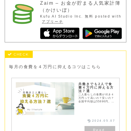
Zaim – お金が貯まる人気家計簿
（かけいぼ）
Kufu AI Studio Inc.
無料
posted with
アプリーチ
毎月の食費を４万円に抑えるコツはこちら
共働きでも2人で食
費４万円に抑える方
法７選
二人暮らしの食費が付き４
万円って高いの？安いの？
全国平均額は55896円。平
均より低い４万円に抑える
ためには日々の工夫が必
要。食費を抑えるためのポ
イント７選と大事な日々の
習慣3選をご紹介！
2024.05.07