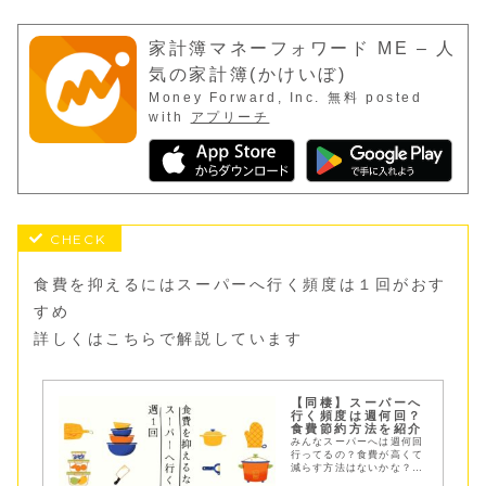
家計簿マネーフォワード ME – 人
気の家計簿(かけいぼ)
Money Forward, Inc.
無料
posted
with
アプリーチ
食費を抑えるにはスーパーへ行く頻度は１回がおす
すめ
詳しくはこちらで解説しています
【同棲】スーパーへ
行く頻度は週何回？
食費節約方法を紹介
みんなスーパーへは週何回
行ってるの？食費が高くて
減らす方法はないかな？週
１回しかスーパーへ行かな