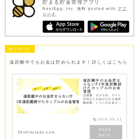
貯まる貯金管理アプリ
NestEgg, Inc.
無料
posted with
アプ
リーチ
遠距離中でもお金は貯められます！詳しくはこちら
遠距離中のお金貯ま
らない⁉3年遠距離続
けたカップルのお金
管理
交通費、ホテル代、デート
代何かとお金がかかる遠距
離恋愛。いつしかお金が大
きな負担となり、別れてし
まう、なんてことも。実際
３年間遠距離を続けた私た
ちのお金の管理方法、費用
2024.08.21
を抑える方法をご紹介
26shinylady.com