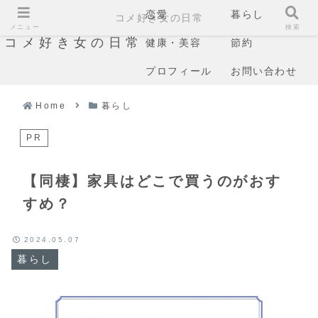
恋愛
暮らし
コメ好き女の日常
メニュー
検索
コメ好き女の日常
健康・美容
節約
プロフィール
お問い合わせ
Home
暮らし
PR
【同棲】家具はどこで買うのがおす
すめ？
2024.05.07
暮らし