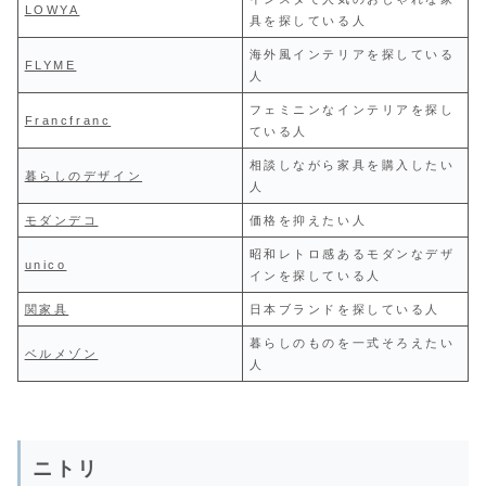
LOWYA
具を探している人
海外風インテリアを探している
FLYME
人
フェミニンなインテリアを探し
Francfranc
ている人
相談しながら家具を購入したい
暮らしのデザイン
人
モダンデコ
価格を抑えたい人
昭和レトロ感あるモダンなデザ
unico
インを探している人
関家具
日本ブランドを探している人
暮らしのものを一式そろえたい
ベルメゾン
人
ニトリ