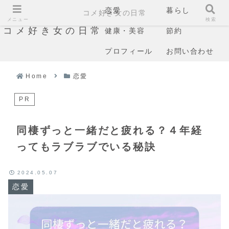
恋愛
暮らし
コメ好き女の日常
メニュー
検索
コメ好き女の日常
健康・美容
節約
プロフィール
お問い合わせ
Home
恋愛
PR
同棲ずっと一緒だと疲れる？４年経
ってもラブラブでいる秘訣
2024.05.07
恋愛