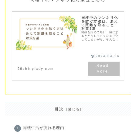
同棲中のマンネリ化
を防ぐ方法は、あえ
て距離を取ること！
対策3選
同棲を始めて毎日一緒にす
るとどうしてもマンネリ化
してしまいがち。そんなマ
ンネリ化を防ぐには「あえ
て距離を取ること」が大
切！マンネリ化する原因と
対策３つをご紹介
2024.04.26
26shinylady.com
目次
同棲生活が疲れる理由