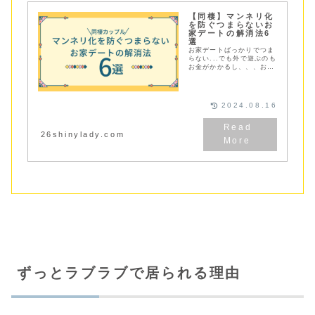
【同棲】マンネリ化
を防ぐつまらないお
家デートの解消法6
選
お家デートばっかりでつま
らない...でも外で遊ぶのも
お金がかかるし、、、お家
デートのマンネリ化でお悩
みのカップルに解消方法６
選とお家デートがマンネリ
化しないために気をつける
2024.08.16
べき４点をご紹介
26shinylady.com
ずっとラブラブで居られる理由