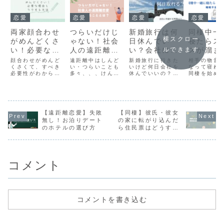
恋愛
恋愛
恋愛
恋愛
両家顔合わせ
つらいだけじ
新婚旅行は何
同棲中一
横スクロー
がめんどくさ
ゃない！社会
日休んでい
寝たらス
ルできます
い！必要な理
人の遠距離恋
い？会社に申
スが溜ま
由とラクする
愛よかったこ
請する時期
睡眠不足
顔合わせがめんど
遠距離中はしんど
新婚旅行に行きた
相手の物音
方法
くさくて、すべき
ととは？
い・つらいことも
は？
いけど何日会社を
法
なって寝れ
必要性がわからな
多々、、、けんか
休んでいいの？会
同棲を始め
いと感じている人
もあるし、寂しい
社にはいつ申請し
眠不足。睡
へ、顔合わせをす
し、いつまで続く
たらいいのだろ
みを抱える
るべき理由と準備
のだろうと不安に
う？って悩みます
ルに睡眠不
をラクにする方法
もなります。た
よね？まずは結婚
因と対策を
を紹介。実際に顔
だ、３年間遠距離
休暇の取得条件を
睡眠不足解
合わせをするつも
【遠距離恋愛】失敗
は辛いことだけじ
【同棲】彼氏・彼女
社内規則で確認し
すすめのマ
りがなかった私
ゃない！遠距離を
ましょう。そのほ
スIWONU
無し！お泊りデート
の家に転がり込んだ
が、顔合わせをし
経験してつらかっ
かにも気をつける
しています
のホテルの選び方
ら住民票はどうす
て良かったと感じ
たこと、よかった
べき点を解説して
る？
ている理由も紹介
ことをご紹介して
います
します。
います
コメント
コメントを書き込む