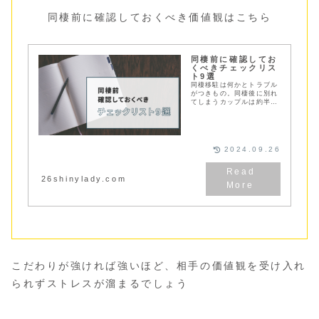
同棲前に確認しておくべき価値観はこちら
同棲前に確認してお
くべきチェックリス
ト9選
同棲移駐は何かとトラブル
がつきもの。同棲後に別れ
てしまうカップルは約半
数！同棲で別れてしまう原
因と失敗しないために事前
に話し合っておくべきチェ
ックリスト９つをご紹介！
2024.09.26
26shinylady.com
こだわりが強ければ強いほど、相手の価値観を受け入れ
られずストレスが溜まるでしょう