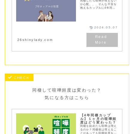
同棲したら喧嘩が増えない
か心配、、、そんな不安を
抱えるカップルに4年同棲
してもずっと仲良しでいら
れるコツ９つと喧嘩後にと
ってはいけないNG行動を
ご紹介しています
2024.05.07
26shinylady.com
同棲して喧嘩頻度は変わった？
気になる方はこちら
【4年同棲カップ
ル】１ヶ月の喧嘩頻
度はどう変わった？
同棲を始めたら喧嘩は増え
るのか？同棲後は増えるこ
とがあっても喧嘩頻度を減