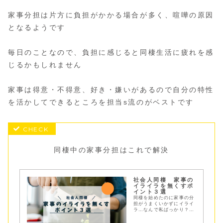
家事分担は片方に負担がかかる場合が多く、喧嘩の原因
となるようです
毎日のことなので、負担に感じると同棲生活に疲れを感
じるかもしれません
家事は得意・不得意、好き・嫌いがあるので自分の特性
を活かしてできるところを担当s流のがベストです
同棲中の家事分担はこれで解決
社会人同棲 家事の
イライラを無くすポ
イント３選
同棲を始めたのに家事の分
担がうまくいかずにイライ
ラ…なんで私ばっかり？こ
こ汚れが残っているし…そ
んな社会人同棲問題あるあ