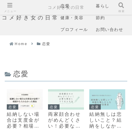
恋愛
暮らし
コメ好き女の日常
メニュー
検索
コメ好き女の日常
健康・美容
節約
プロフィール
お問い合わせ
Home
恋愛
恋愛
恋愛
恋愛
恋愛
結納しない場
両家顔合わせ
結納無しは悲
合は支度金が
がめんどくさ
しいこと？結
必要？相場や
い！必要な理
納をしなかっ
もらわなかっ
由とラクする
た理由や注意