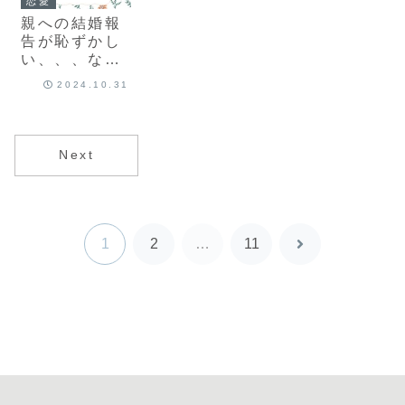
恋愛
親への結婚報
告が恥ずかし
い、、、なん
て言えばいい
2024.10.31
の？
Next
1
2
…
11
次
へ