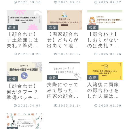
2025.09.10
2025.09.04
2025.09.02
た理由
方法
点
恋愛
恋愛
恋愛
【顔合わせ】
【両家顔合わ
【顔合わせ】
手土産無しは
せ】どちらが
しおりがない
失礼？準備し
出向く？地元
のは失礼？作
なかった理由
が遠方の私た
らない理由
2025.08.28
2025.08.27
2025.08.26
ちの実体験談
恋愛
恋愛
恋愛
実際にやって
入籍後に両家
【顔合わせ】
みて思った！
の顔合わせを
何がタブー？
両家の顔合わ
した夫婦は非
準備バッチ
せ失敗談
常識？体験談
リ！話すべき
2025.04.04
2025.01.14
2025.01.09
レポ
話題5選！