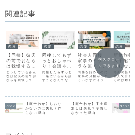
関連記事
恋愛
恋愛
恋愛
恋愛
【同棲】彼氏
同棲してもず
社会人同棲
新婚旅行
横スクロー
の前でおなら
っとおしゃべ
家事のイライ
人手配で
ルできます
は我慢するべ
り！会話ネタ
ラを無くすポ
敗しない
き？タイミン
が途切れない
イント３選
行プラン
どうしているみん
同棲したらずっと
同棲を始めたのに
海外の新婚
グや対策方法
なは彼氏の前でお
理由
一緒にいるから話
家事の分担がうま
て方５ス
個人で計画
ならを我慢してい
すことなんてない
くいかずにイライ
くのは難し
は？
プ
るのか？恥ずかし
んじゃない？会話
ラ…なんで私ばっ
ら？そんな
てくておならがで
がなくなっちゃう
かり？ここ汚れが
抱えるあな
きない、、、おな
のは寂しい
残っているし…そ
タリアへ新
らの悩みを抱えて
な、、、同棲をし
んな社会人同棲問
に行った私
いる方へ おなら
たら話すことなん
題あるあるの家事
8日間プラ
を笑いに変える方
【顔合わせ】しおり
てなくなるので
【顔合わせ】手土産
分担でうまくいく
人手配する
法とおならを隠す
は？みんなずっと
コツ３選をご紹
旅行プラン
がないのは失礼？作
無しは失礼？準備し
方法をご紹介
一緒にいるのに何
介！このコツさえ
方を5つの
らない理由
なかった理由
を話しているの？
押さえれば家事の
プで解説し
と思う方もいます
イライラともおさ
す
よね私たちは付き
らば！
合って7年、うち
同棲を4...