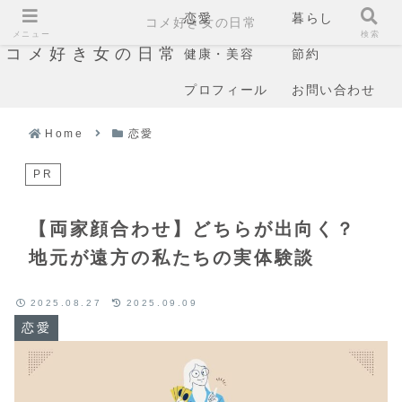
恋愛
暮らし
コメ好き女の日常
メニュー
検索
コメ好き女の日常
健康・美容
節約
プロフィール
お問い合わせ
Home
恋愛
PR
【両家顔合わせ】どちらが出向く？
地元が遠方の私たちの実体験談
2025.08.27
2025.09.09
恋愛