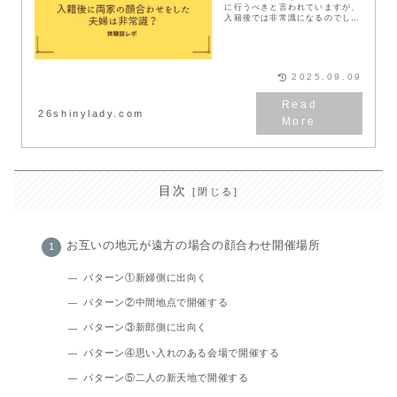
に行うべきと言われていますが、
入籍後では非常識になるのでしょ
うか？今回は入籍後に両家の顔合
わせをした私たち夫婦が思う、許
される理由や入籍後に顔合わせを
行うときの注意点をご紹介しま
す。
2025.09.09
26shinylady.com
目次
お互いの地元が遠方の場合の顔合わせ開催場所
パターン①新婦側に出向く
パターン②中間地点で開催する
パターン③新郎側に出向く
パターン④思い入れのある会場で開催する
パターン⑤二人の新天地で開催する