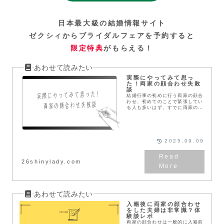
日本最大級の結婚情報サイト
ゼクシィからブライダルフェアを予約すると
限定特典
がもらえる！
実際にやってみて思っ
た！両家の顔合わせ失敗
談
結婚行事の初めに行う両家の顔合
わせ。初めてのことで緊張してい
る人も多いはず。すでに両家の顔
合わせを終えた私たちの失敗談を
もとに、準備事項や対策をご紹
介。
2025.09.09
26shinylady.com
入籍後に両家の顔合わせ
をした夫婦は非常識？体
験談レポ
両家の顔合わせは一般的に入籍前