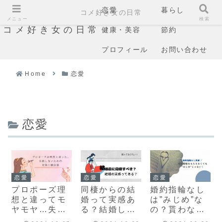
恋愛
暮らし
コメ好き女の日常
メニュー
検索
コメ好き女の日常
健康・美容
節約
プロフィール
お問い合わせ
Home
恋愛
恋愛
恋愛
恋愛
恋愛
プロポーズ理
同棲からの結
婚約指輪なし
想と違ってモ
婚って実感あ
は”みじめ”な
ヤモヤ…失敗
る？結婚した
の？貰わなか
しないための
と感じる瞬間
った理由