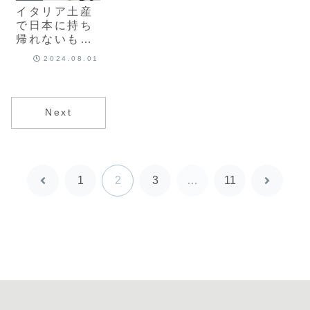
イタリア土産
で日本に持ち
帰れないも
の・注意点7
2024.08.01
選
Next
1
2
3
…
11
前
次
へ
へ