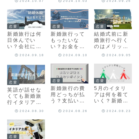
2024.10.07
2024.10.03
2024.09.26
対策とは？
恋愛
恋愛
恋愛
新婚旅行は何
新婚旅行って
結婚式前に新
日休んでい
もったいな
婚旅行へ行く
い？会社に申
い？お金をか
のはメリット
請する時期
けてでも行く
だらけ？おす
2024.09.18
2024.09.10
2024.09.05
は？
べき理由
すめな理由3
つ
恋愛
恋愛
恋愛
新婚旅行の費
5月のイタリ
英語が話せな
用どっちが払
アは何を着て
くても新婚旅
う？支払い方
いく？新婚旅
行イタリアを
法と喧嘩しな
行１週間のコ
楽しめた理
2024.08.30
2024.08.26
2024.08.23
いポイント
ーデを紹介
由・対策8選
恋愛