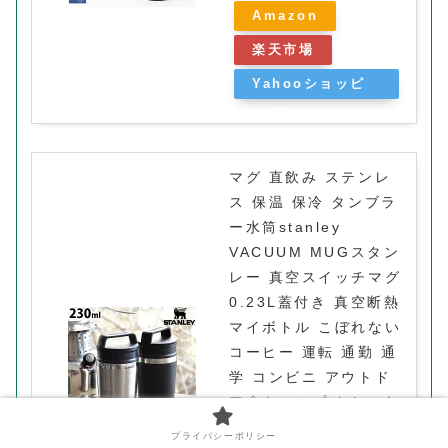
Amazon
楽天市場
Yahooショッピ
ング
マグ 直飲み ステンレ
ス 保温 保冷 タンブラ
ー水筒stanley
VACUUM MUGスタン
レー 真空スイッチマグ
0.23L蓋付き 真空断熱
マイボトル こぼれない
コーヒー 運転 通勤 通
学 コンビニ アウトド
ア◇キャンプ おしゃれ
送料無料 P10倍
プライバシーポリシー
created by
Rinker