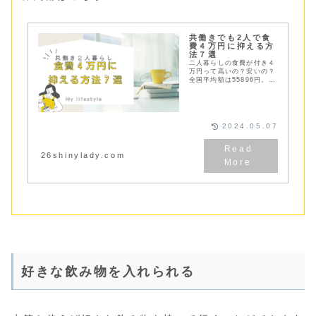
共働きでも2人で食
費４万円に抑える方
法７選
二人暮らしの食費が付き４
万円って高いの？安いの？
全国平均額は55896円。平
均より低い４万円に抑える
ためには日々の工夫が必
要。食費を抑えるためのポ
イント７選と大事な日々の
習慣3選をご紹介！
2024.05.07
26shinylady.com
好きな飲み物を入れられる