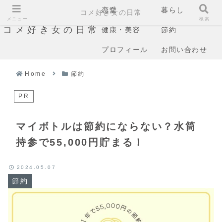
恋愛
暮らし
コメ好き女の日常
メニュー
検索
コメ好き女の日常
健康・美容
節約
プロフィール
お問い合わせ
Home
節約
PR
マイボトルは節約にならない？水筒
持参で55,000円貯まる！
2024.05.07
節約