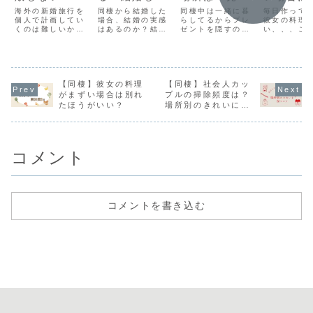
行プランの立
と感じる瞬間
からずにサプ
たほうが
海外の新婚旅行を
同棲から結婚した
同棲中は一緒に暮
毎日作って
て方５ステッ
個人で計画してい
場合、結婚の実感
ライズを成功
らしてるからプレ
い？
彼女の料理
くのは難しいかな
はあるのか？結婚
ゼントを隠すのが
い、、、こ
プ
させる方法
ら？そんな不安を
前に同棲はしてお
難しい、、、バレ
毎日つらい
抱えるあなたにイ
いた方が良い？こ
ずにサプライズを
れたほうが
タリアへ新婚旅行
ういった疑問に対
成功させるにはど
な？料理が
に行った私たちの
して、結婚前に同
うしたらいいの
くない時に
8日間プランと個
棲をした私たち夫
か？同棲歴４年の
って相手に
人手配する場合の
【同棲】彼女の料理
婦がお答えします
【同棲】社会人カッ
カップルがプレゼ
らいいか解
旅行プランの立て
ントの隠し場所と
３選ご紹介
がまずい場合は別れ
プルの掃除頻度は？
方を5つのステッ
隠すコツをお伝え
るときに気
たほうがいい？
場所別のきれいに保
プで解説していま
しています
るべき点も
つコツ
す
紹介してい
コメント
コメントを書き込む