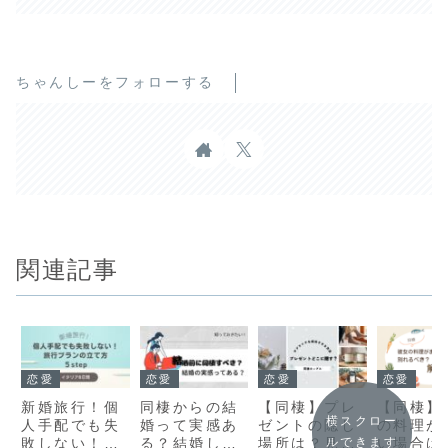
ちゃんしーをフォローする
関連記事
恋愛
恋愛
恋愛
恋愛
新婚旅行！個
同棲からの結
【同棲】プレ
【同棲】
横スクロー
人手配でも失
婚って実感あ
ゼントの隠し
の料理が
ルできます
敗しない！旅
る？結婚した
場所は？見つ
い場合は