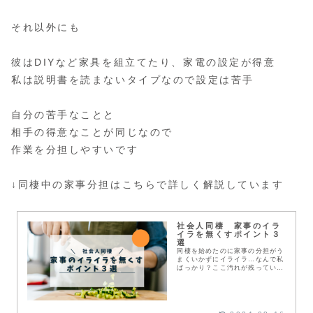
それ以外にも
彼はDIYなど家具を組立てたり、家電の設定が得意
私は説明書を読まないタイプなので設定は苦手
自分の苦手なことと
相手の得意なことが同じなので
作業を分担しやすいです
↓同棲中の家事分担はこちらで詳しく解説しています
社会人同棲 家事のイラ
イラを無くすポイント３
選
同棲を始めたのに家事の分担がう
まくいかずにイライラ…なんで私
ばっかり？ここ汚れが残っている
し…そんな社会人同棲問題あるあ
るの家事分担でうまくいくコツ３
選をご紹介！このコツさえ押さえ
れば家事のイライラともおさら
ば！