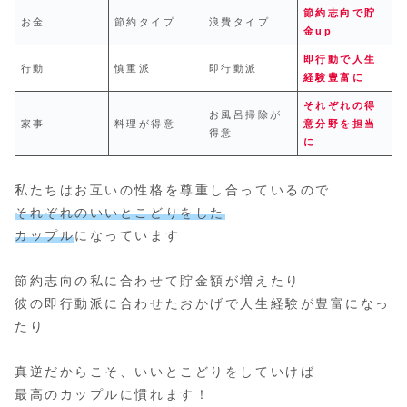
節約志向で貯
お金
節約タイプ
浪費タイプ
金up
即行動で人生
行動
慎重派
即行動派
経験豊富に
それぞれの得
お風呂掃除が
家事
料理が得意
意分野を担当
得意
に
私たちはお互いの性格を尊重し合っているので
それぞれのいいとこどりをした
カップル
になっています
節約志向の私に合わせて貯金額が増えたり
彼の即行動派に合わせたおかげで人生経験が豊富になっ
たり
真逆だからこそ、いいとこどりをしていけば
最高のカップルに慣れます！