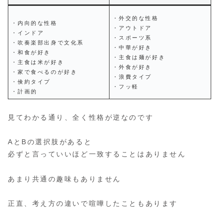
・外交的な性格
・内向的な性格
・アウトドア
・インドア
・スポーツ系
・吹奏楽部出身で文化系
・中華が好き
・和食が好き
・主食は麺が好き
・主食は米が好き
・外食が好き
・家で食べるのが好き
・浪費タイプ
・倹約タイプ
・フッ軽
・計画的
見てわかる通り、全く性格が逆なのです
AとBの選択肢があると
必ずと言っていいほど一致することはありません
あまり共通の趣味もありません
正直、考え方の違いで喧嘩したこともあります