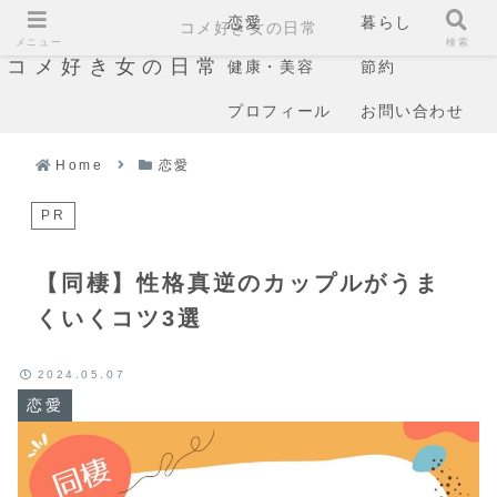
恋愛
暮らし
コメ好き女の日常
メニュー
検索
コメ好き女の日常
健康・美容
節約
プロフィール
お問い合わせ
Home
恋愛
PR
【同棲】性格真逆のカップルがうま
くいくコツ3選
2024.05.07
恋愛